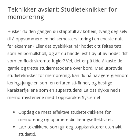
Teknikker avslørt: Studieteknikker for
memorering
Husker du den gangen du stappfull av koffein, tvang deg selv
til å oppsummere en hel semesters læring i en eneste natt
før eksamen? Eller det øyeblikket når hodet ditt føltes tett
som en bomullsboll, og alt du hadde lest fløy ut av hodet ditt
som en flokk skremte fugler? Vel, det er på tide å kaste de
gamle og trette studiemetodene over bord. Med utprøvde
studieteknikker for memorering, kan du nå navigere gjennom
læringsjungelen som en erfaren sti-finner, og bestige
karakterfjellene som en superstudent! La oss dykke ned i
memo-mysteriene med ToppkarakterSystemet!
Oppdag de mest effektive studieteknikkene for
memorering og optimere din læringseffektivitet.
Lær teknikkene som gir deg toppkarakterer uten økt
studietid.