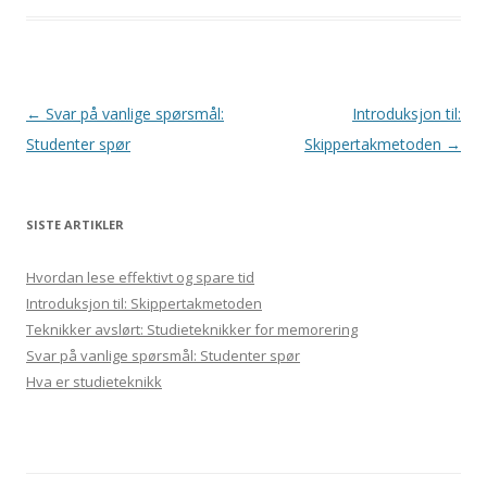
Innleggsnavigasjon
←
Svar på vanlige spørsmål:
Introduksjon til:
Studenter spør
Skippertakmetoden
→
SISTE ARTIKLER
Hvordan lese effektivt og spare tid
Introduksjon til: Skippertakmetoden
Teknikker avslørt: Studieteknikker for memorering
Svar på vanlige spørsmål: Studenter spør
Hva er studieteknikk