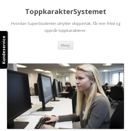
ToppkarakterSystemet
Hvordan SuperStudenter utnytter skippertak, får mer fritid og
oppnår toppkarakterer.
Kundeservice
Hopp
Meny
til
innhold